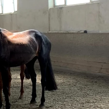
Pferden in ihrem
t. Wir erschaffen Raum
. Dabei tragen wir zum
ng, Weiterentwicklung,
und passenden
strukturen bei."