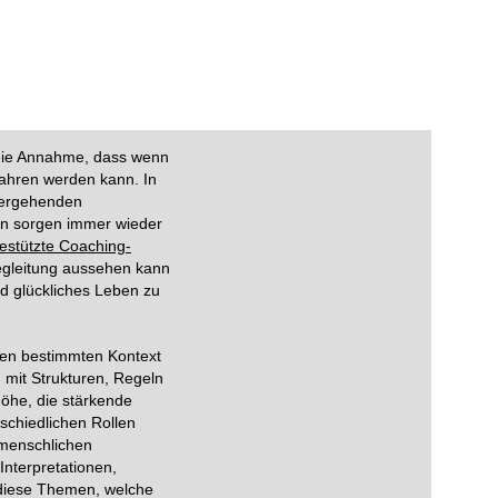
e die Annahme, dass wenn
fahren werden kann. In
hergehenden
en sorgen immer wieder
estützte Coaching-
egleitung aussehen kann
nd glückliches Leben zu
inen bestimmten Kontext
 mit Strukturen, Regeln
höhe, die stärkende
schiedlichen Rollen
nmenschlichen
nterpretationen,
iese Themen, welche