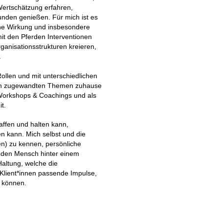
ertschätzung erfahren,
nden genießen. Für mich ist es
che Wirkung und insbesondere
it den Pferden Interventionen
rganisationsstrukturen kreieren,
.
ollen und mit unterschiedlichen
en zugewandten Themen zuhause
ch Workshops & Coachings und als
it.
affen und halten kann,
n kann. Mich selbst und die
len) zu kennen, persönliche
r den Mensch hinter einem
Haltung, welche die
Klient*innen passende Impulse,
 können.