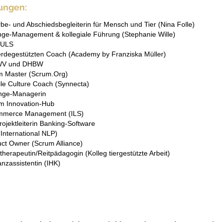
ungen:
be- und Abschiedsbegleiterin für Mensch und Tier (Nina Folle)
ge-Management & kollegiale Führung (Stephanie Wille)
PULS
rdegestützten Coach (Academy by Franziska Müller)
 BWV und DHBW
um Master (Scrum.Org)
le Culture Coach (Synnecta)
nge-Managerin
im Innovation-Hub
mmerce Management (ILS)
ojektleiterin Banking-Software
(International NLP)
uct Owner (Scrum Alliance)
therapeutin/Reitpädagogin (Kolleg tiergestützte Arbeit)
nzassistentin (IHK)