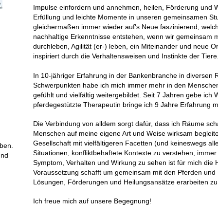
Impulse einfordern und annehmen, heilen, Förderung und W
Erfüllung und leichte Momente in unseren gemeinsamen Stu
gleichermaßen immer wieder auf's Neue faszinierend, wel
nachhaltige Erkenntnisse entstehen, wenn wir gemeinsam m
durchleben, Agilität (er-) leben, ein Miteinander und neue O
inspiriert durch die Verhaltensweisen und Instinkte der Tiere
In 10-jähriger Erfahrung in der Bankenbranche in diversen R
Schwerpunkten habe ich mich immer mehr in den Mensch
gefühlt und vielfältig weitergebildet. Seit 7 Jahren gebe i
pferdegestützte Therapeutin bringe ich 9 Jahre Erfahrung m
Die Verbindung von alldem sorgt dafür, dass ich Räume sch
Menschen auf meine eigene Art und Weise wirksam begleite
Gesellschaft mit vielfältigeren Facetten (und keineswegs al
aben.
Situationen, konfliktbehaftete Kontexte zu verstehen, imme
und
Symptom, Verhalten und Wirkung zu sehen ist für mich die 
Voraussetzung schafft um gemeinsam mit den Pferden und 
Lösungen, Förderungen und Heilungsansätze erarbeiten zu
Ich freue mich auf unsere Begegnung!