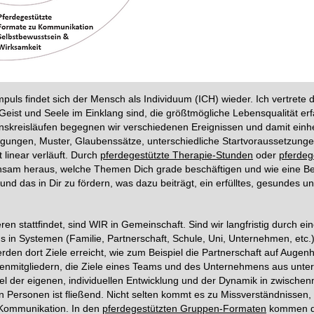
uls findet sich der Mensch als Individuum (ICH) wieder. Ich vertret
eist und Seele im Einklang sind, die größtmögliche Lebensqualität er
enskreisläufen begegnen wir verschiedenen Ereignissen und damit ein
gungen, Muster, Glaubenssätze, unterschiedliche Startvoraussetzung
 linear verläuft. Durch
pferdegestützte Therapie-Stunden
oder
pferdeg
nsam heraus, welche Themen Dich grade beschäftigen und wie eine B
nd das in Dir zu fördern, was dazu beiträgt, ein erfülltes, gesundes u
ren stattfindet, sind WIR in Gemeinschaft. Sind wir langfristig durch e
s in Systemen (Familie, Partnerschaft, Schule, Uni, Unternehmen, etc.)
en dort Ziele erreicht, wie zum Beispiel die Partnerschaft auf Augen
enmitgliedern, die Ziele eines Teams und des Unternehmens aus unter
 der eigenen, individuellen Entwicklung und der Dynamik in zwische
ersonen ist fließend. Nicht selten kommt es zu Missverständnissen, I
 Kommunikation. In den
pferdegestützten Gruppen-Formaten
kommen d