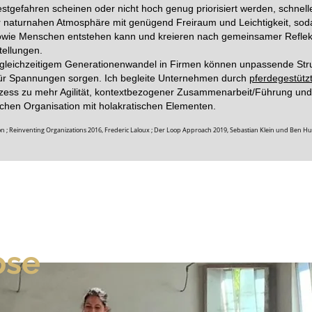
festgefahren scheinen oder nicht hoch genug priorisiert werden, schnel
r naturnahen Atmosphäre mit genügend Freiraum und Leichtigkeit, sod
owie Menschen entstehen kann und kreieren nach gemeinsamer Reflek
tellungen.
 gleichzeitigem Generationenwandel in Firmen können unpassende Str
ür Spannungen sorgen. Ich begleite Unternehmen durch
pferdegestüt
zess zu mehr Agilität, kontextbezogener Zusammenarbeit/Führung und
schen Organisation mit holakratischen Elementen.
son ; Reinventing Organizations 2016, Frederic Laloux ; Der Loop Approach 2019, Sebastian Klein und Ben H
ose