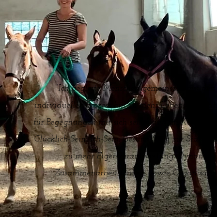
"Ich begleite Menschen gemeinsam mit den 
individuellen Prozess hin zu mehr Lebensqualitä
für Begegnungen mit sich selbst und im Kollektiv
Glücklich-Sein, Ich-Sein, Gesund-Sein, zur Stärku
zu mehr Eigenverantwortung, Dynamik 
Zusammenarbeitsformen, sowie Organisations